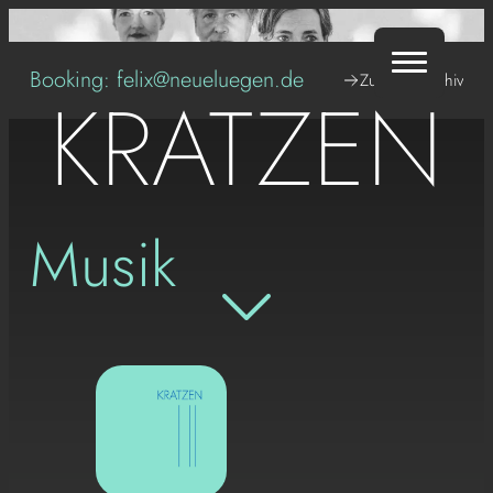
Zum
Inhalt
springen
Booking:
felix@neueluegen.de
Zum Tourarchiv
KRATZEN
Musik